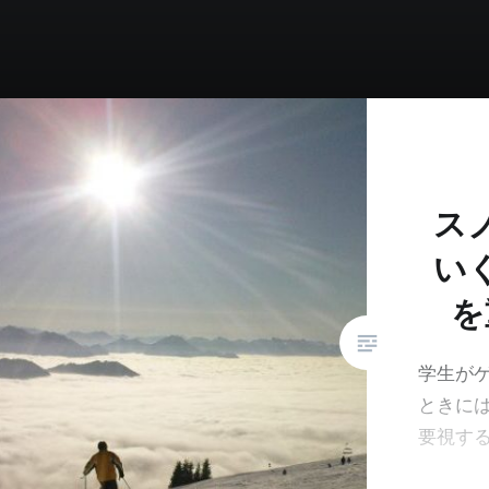
ス
い
を
学生が
ときに
要視す