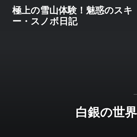
コ
極上の雪山体験！魅惑のスキ
ン
ー・スノボ日記
テ
ン
ツ
へ
ス
キ
ッ
プ
白銀の世