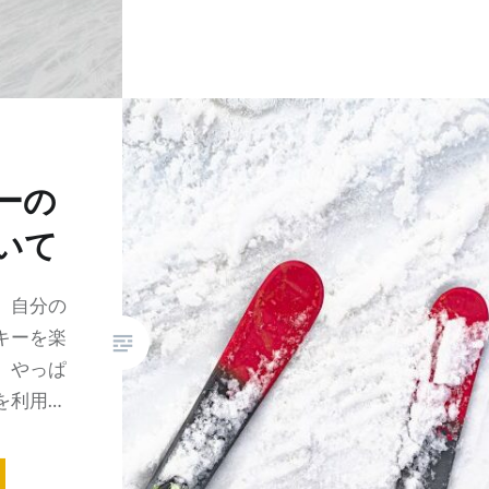
ーの
いて
、自分の
キーを楽
、やっぱ
を利用…