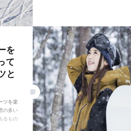
ーを
って
ツと
ーツを楽
雪の多い
あるもの