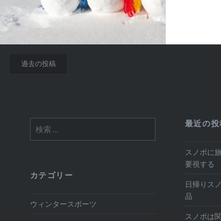
投
過去の投稿
稿
ナ
ビ
最近の投
検
ゲ
索:
ー
スノボに
シ
要視する
カテゴリー
ョ
日帰りス
品
ン
ウィンタースポーツ
スノボは