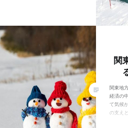
関
関東地
経済の
て気候
の支え