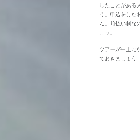
したことがある
う。申込をした
ん。前払い制な
ょう。
ツアーが中止に
ておきましょう
投
稿