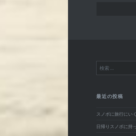
検
索:
最近の投稿
スノボに旅行にい
日帰りスノボに持