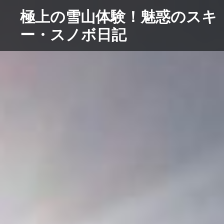
コ
極上の雪山体験！魅惑のスキ
ン
ー・スノボ日記
テ
ン
ツ
へ
ス
キ
ッ
プ