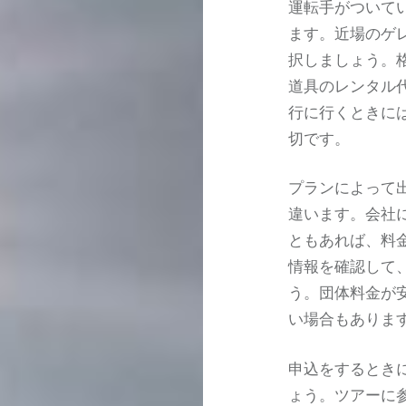
運転手がついて
ます。近場のゲ
択しましょう。
道具のレンタル
行に行くときに
切です。
プランによって
違います。会社
ともあれば、料
情報を確認して
う。団体料金が
い場合もありま
申込をするとき
ょう。ツアーに