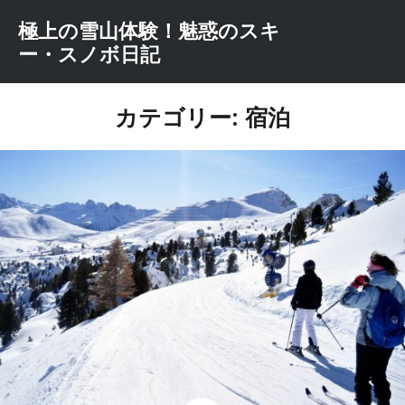
コ
極上の雪山体験！魅惑のスキ
ン
ー・スノボ日記
テ
ン
ツ
カテゴリー: 宿泊
へ
ス
キ
ッ
プ