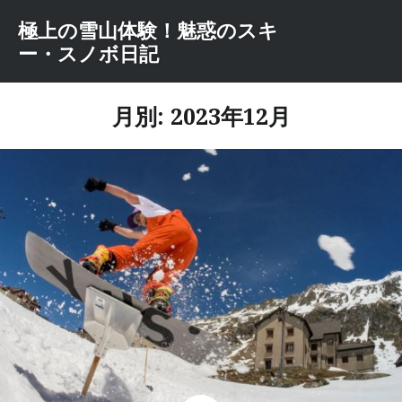
コ
極上の雪山体験！魅惑のスキ
ン
ー・スノボ日記
テ
ン
ツ
月別: 2023年12月
へ
ス
キ
ッ
プ