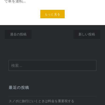
で車を運転…
もっと見る
投
過去の投稿
新しい投稿
稿
ナ
ビ
検
ゲ
索:
ー
シ
最近の投稿
ョ
ン
スノボに旅行にいくときは料金を重要視する